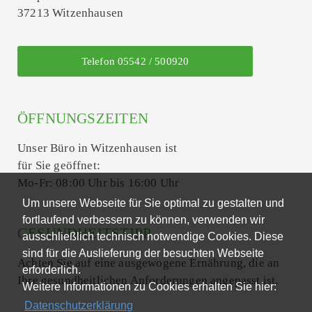
37213 Witzenhausen
Telefon 05542 / 500920
ÖFFNUNGSZEITEN
Unser Büro in Witzenhausen ist
für Sie geöffnet:
Mo-Fr: 08:00 Uhr bis 16:00 Uhr
Um unsere Webseite für Sie optimal zu gestalten und
fortlaufend verbessern zu können, verwenden wir
GESUNDHEITSTIPP
ausschließlich technisch notwendige Cookies. Diese
sind für die Auslieferung der besuchten Webseite
Achten Sie auf eine ausgewogene Ernährung, die an
erforderlich.
Ihre gesundheitlichen Anforderungen angepasst ist.
Weitere Informationen zu Cookies erhalten Sie hier:
Datenschutzerklärung